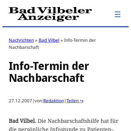
Zum
Inhalt
springen
Nachrichten
»
Bad Vilbel
»
Info-Termin der
Nachbarschaft
Info-Termin der
Nachbarschaft
27.12.2007
|
von:
Redaktion
|
Teilen ↪
Bad Vilbel.
Die Nachbarschaftshilfe hat für
die persönliche Infostunde zu Patienten-,