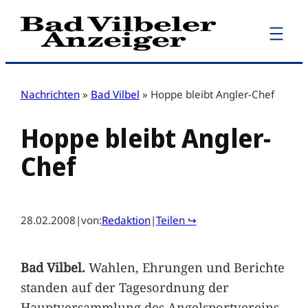
Zum
Inhalt
springen
Nachrichten
»
Bad Vilbel
»
Hoppe bleibt Angler-Chef
Hoppe bleibt Angler-
Chef
28.02.2008
|
von:
Redaktion
|
Teilen ↪
Bad Vilbel.
Wahlen, Ehrungen und Berichte
standen auf der Tagesordnung der
Hauptversammlung des Angelsportvereins