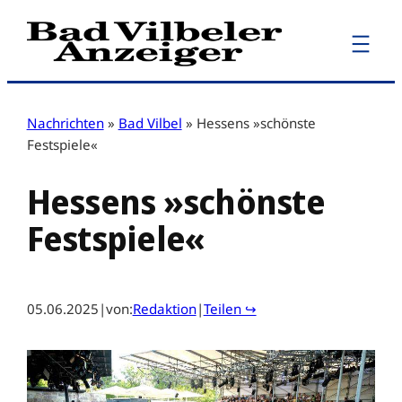
Zum
Inhalt
springen
Nachrichten
»
Bad Vilbel
»
Hessens »schönste
Festspiele«
Hessens »schönste
Festspiele«
05.06.2025
|
von:
Redaktion
|
Teilen ↪