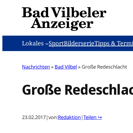
Zum
Inhalt
springen
Lokales
Sport
Bilderserie
Tipps & Term
Nachrichten
»
Bad Vilbel
»
Große Redeschlacht
Große Redeschla
23.02.2017
|
von:
Redaktion
|
Teilen ↪