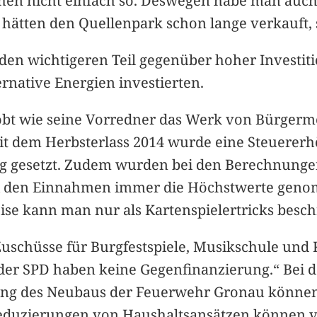
hen nicht einfach so. Deswegen habe man auch
tten den Quellenpark schon lange verkauft, s
en wichtigeren Teil gegenüber hoher Investitio
ernative Energien investierten.
bt wie seine Vorredner das Werk von Bürgermeis
it dem Herbsterlass 2014 wurde eine Steuerer
g gesetzt. Zudem wurden bei den Berechnungen
 den Einnahmen immer die Höchstwerte geno
se kann man nur als Kartenspielertricks besch
uschüsse für Burgfestspiele, Musikschule und K
der SPD haben keine Gegenfinanzierung.“ Bei 
hung des Neubaus der Feuerwehr Gronau könne
uzierungen von Haushaltsansätzen können viel