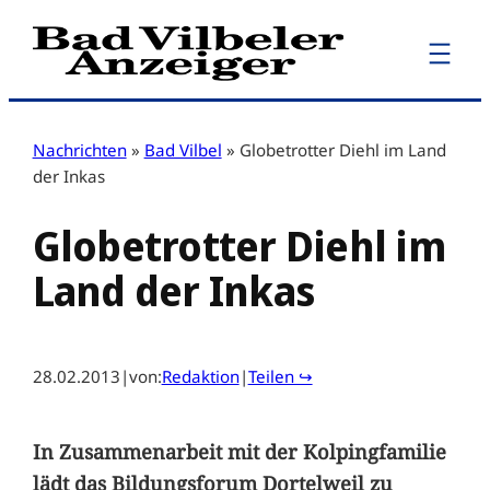
Zum
Inhalt
springen
Nachrichten
»
Bad Vilbel
»
Globetrotter Diehl im Land
der Inkas
Globetrotter Diehl im
Land der Inkas
28.02.2013
|
von:
Redaktion
|
Teilen ↪
In Zusammenarbeit mit der Kolpingfamilie
lädt das Bildungsforum Dortelweil zu