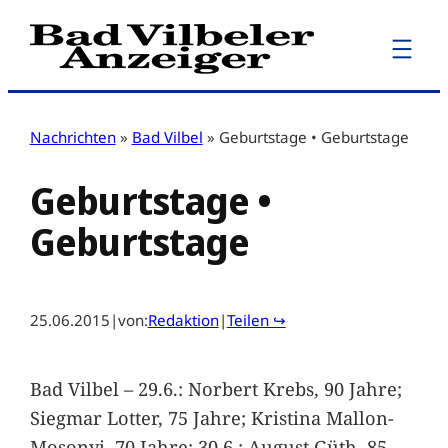
Zum
Inhalt
springen
Nachrichten
»
Bad Vilbel
»
Geburtstage • Geburtstage
Geburtstage •
Geburtstage
25.06.2015
|
von:
Redaktion
|
Teilen ↪
Bad Vilbel – 29.6.: Norbert Krebs, 90 Jahre;
Siegmar Lotter, 75 Jahre; Kristina Mallon-
Mosonyi, 70 Jahre; 30.6.: August Güth, 85