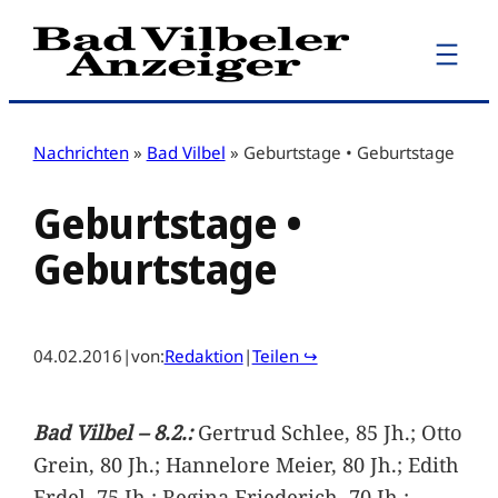
Zum
Inhalt
springen
Nachrichten
»
Bad Vilbel
»
Geburtstage • Geburtstage
Geburtstage •
Geburtstage
04.02.2016
|
von:
Redaktion
|
Teilen ↪
Bad Vilbel – 8.2.:
Gertrud Schlee, 85 Jh.; Otto
Grein, 80 Jh.; Hannelore Meier, 80 Jh.; Edith
Erdel, 75 Jh.; Regina Friederich, 70 Jh.;