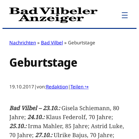
Zum
Inhalt
springen
Nachrichten
»
Bad Vilbel
»
Geburtstage
Geburtstage
19.10.2017
|
von:
Redaktion
|
Teilen ↪
Bad Vilbel – 23.10.:
Gisela Schiemann, 80
Jahre;
24.10.:
Klaus Federolf, 70 Jahre;
25.10.:
Irma Mahler, 85 Jahre; Astrid Luke,
70 Jahre;
27.10.:
Ulrike Bajus, 70 Jahre;