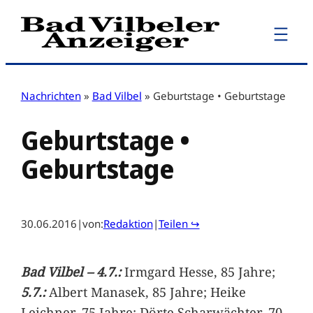
Zum
Inhalt
springen
Nachrichten
»
Bad Vilbel
»
Geburtstage • Geburtstage
Geburtstage •
Geburtstage
30.06.2016
|
von:
Redaktion
|
Teilen ↪
Bad Vilbel – 4.7.:
Irmgard Hesse, 85 Jahre;
5.7.:
Albert Manasek, 85 Jahre; Heike
Leichner, 75 Jahre; Dörte Scharwächter, 70