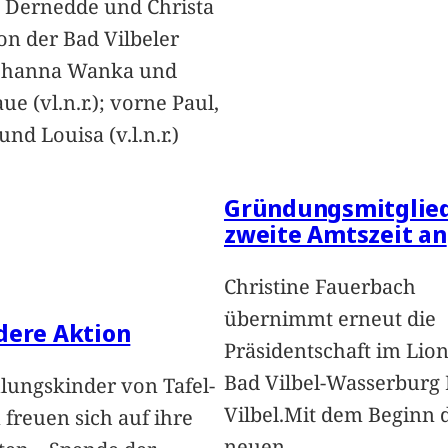
 Dernedde und Christa
on der Bad Vilbeler
Johanna Wanka und
ue (vl.n.r.); vorne Paul,
nd Louisa (v.l.n.r.)
Gründungsmitglied
zweite Amtszeit an
Christine Fauerbach
übernimmt erneut die
dere Aktion
Präsidentschaft im Lion
Bad Vilbel-Wasserburg
lungskinder von Tafel-
Vilbel.Mit dem Beginn 
freuen sich auf ihre
neuen
…