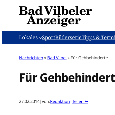
Zum
Inhalt
springen
Lokales
Sport
Bilderserie
Tipps & Term
Nachrichten
»
Bad Vilbel
»
Für Gehbehinderte
Für Gehbehinder
27.02.2014
|
von:
Redaktion
|
Teilen ↪