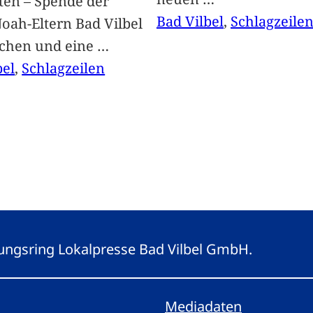
ten – Spende der
Bad Vilbel
, 
Schlagzeile
oah-Eltern Bad Vilbel
achen und eine
…
bel
, 
Schlagzeilen
eitungsring Lokalpresse Bad Vilbel GmbH.
Mediadaten