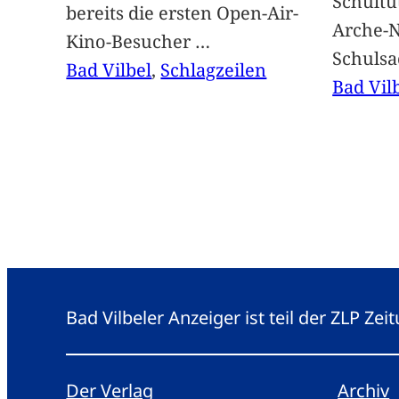
Schultü
bereits die ersten Open-Air-
Arche-N
Kino-Besucher
…
Schuls
Bad Vilbel
, 
Schlagzeilen
Bad Vil
Bad Vilbeler Anzeiger ist teil der ZLP Z
Der Verlag
Archiv