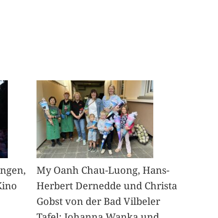
angen,
My Oanh Chau-Luong, Hans-
Kino
Herbert Dernedde und Christa
Gobst von der Bad Vilbeler
Tafel; Johanna Wanka und