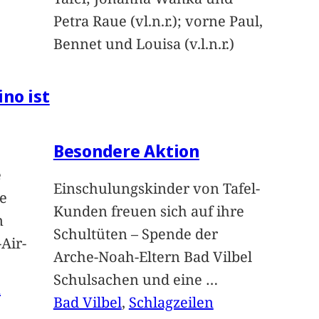
Petra Raue (vl.n.r.); vorne Paul,
Bennet und Louisa (v.l.n.r.)
ino ist
Besondere Aktion
e
Einschulungskinder von Tafel-
e
Kunden freuen sich auf ihre
n
Schultüten – Spende der
Air-
Arche-Noah-Eltern Bad Vilbel
Schulsachen und eine
…
n
Bad Vilbel
, 
Schlagzeilen