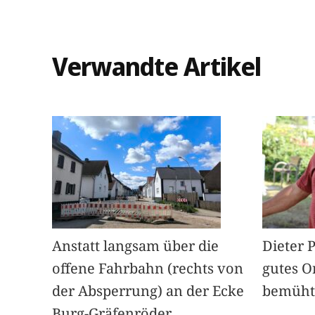
Verwandte Artikel
Anstatt langsam über die
Dieter 
offene Fahrbahn (rechts von
gutes O
der Absperrung) an der Ecke
bemüht
Burg-Gräfenröder