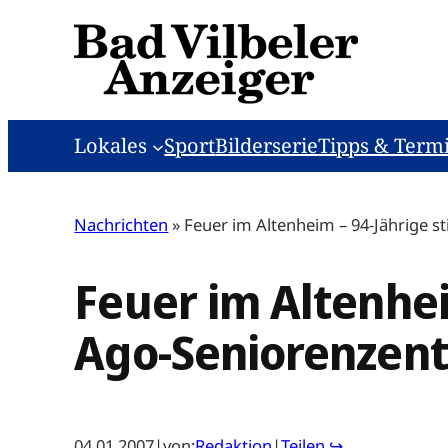
Zum
Inhalt
springen
Lokales
Sport
Bilderserie
Tipps & Term
Nachrichten
»
Feuer im Altenheim – 94-Jährige 
Feuer im Altenhei
Ago-Seniorenzen
04.01.2007
|
von:
Redaktion
|
Teilen ↪