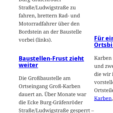
Straße/Ludwigstraße zu
fahren, brettern Rad- und
Motorradfahrer über den
Bordstein an der Baustelle
Für e
vorbei (links).
Ortsbi
Baustellen-Frust zieht
Karben 
weiter
und zwe
die wir
Die Großbaustelle am
vorstel
Ortseingang Groß-Karben
Ortstei
dauert an. Über Monate war
Karben
die Ecke Burg-Gräfenröder
Straße/Ludwigstraße gesperrt –