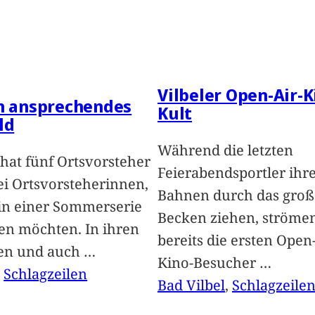
Vilbeler Open-Air-K
in ansprechendes
Kult
ld
Während die letzten
hat fünf Ortsvorsteher
Feierabendsportler ihr
i Ortsvorsteherinnen,
Bahnen durch das groß
 in einer Sommerserie
Becken ziehen, ströme
len möchten. In ihren
bereits die ersten Open-
len und auch
…
Kino-Besucher
…
, 
Schlagzeilen
Bad Vilbel
, 
Schlagzeile