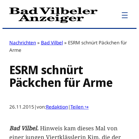
Zum
Inhalt
springen
Nachrichten
»
Bad Vilbel
»
ESRM schnürt Päckchen für
Arme
ESRM schnürt
Päckchen für Arme
26.11.2015
|
von:
Redaktion
|
Teilen ↪
Bad Vilbel.
Hinweis kam dieses Mal von
einer jungen Viertklässlerin Kim, die der