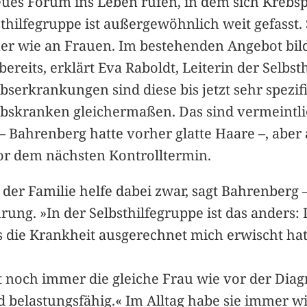
eues Forum ins Leben rufen, in dem sich Krebs
ilfegruppe ist außergewöhnlich weit gefasst. Si
ner wie an Frauen. Im bestehenden Angebot bild
ereits, erklärt Eva Raboldt, Leiterin der Selbst
bserkrankungen sind diese bis jetzt sehr spezif
rebskranken gleichermaßen. Das sind vermeintli
 Bahrenberg hatte vorher glatte Haare –, aber
r dem nächsten Kontrolltermin.
r Familie helfe dabei zwar, sagt Bahrenberg 
rung. »In der Selbsthilfegruppe ist das anders:
ss die Krankheit ausgerechnet mich erwischt hat
 noch immer die gleiche Frau wie vor der Diagn
d belastungsfähig.« Im Alltag habe sie immer w