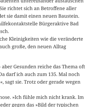
patienten untereinander austauschen
e richtet sich an Betroffene aller
et sie damit einen neuen Baustein.
hilfekontaktstelle Bürgeraktive Bad
isch.
che Kleinigkeiten wie die veränderte
 auch große, den neuen Alltag
– aber Gesunden reiche das Thema oft
 Da darf ich auch zum 135. Mal noch
«, sagt sie. Trotz oder gerade wegen
ose. »Ich fühle mich nicht krank. Im
ieder gegen das »Bild der typischen