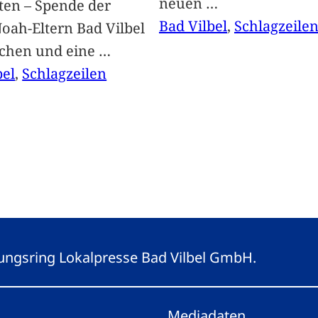
neuen
…
ten – Spende der
Bad Vilbel
, 
Schlagzeile
oah-Eltern Bad Vilbel
achen und eine
…
bel
, 
Schlagzeilen
eitungsring Lokalpresse Bad Vilbel GmbH.
Mediadaten