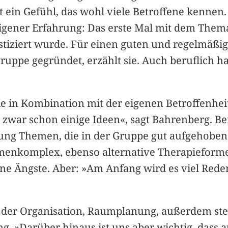
 ein Gefühl, das wohl viele Betroffene kennen.
s eigener Erfahrung: Das erste Mal mit dem Th
nostiziert wurde. Für einen guten und regelmäß
gruppe gegründet, erzählt sie. Auch beruflich h
ie in Kombination mit der eigenen Betroffenhei
e zwar schon einige Ideen«, sagt Bahrenberg. Be
gung Themen, die in der Gruppe gut aufgehobe
enkomplex, ebenso alternative Therapieforme
e Ängste. Aber: »Am Anfang wird es viel Reden
 bei der Organisation, Raumplanung, außerdem st
. »Darüber hinaus ist uns aber wichtig, dass au