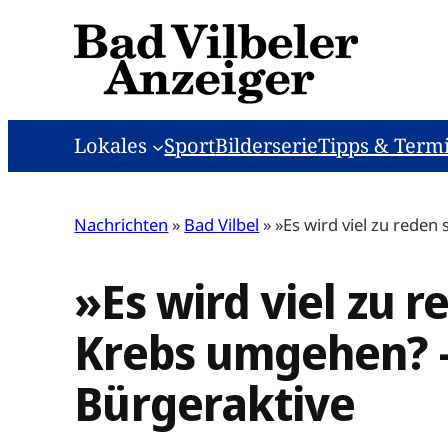
Zum
Inhalt
springen
Lokales
Sport
Bilderserie
Tipps & Term
Nachrichten
»
Bad Vilbel
»
»Es wird viel zu reden
»Es wird viel zu 
Krebs umgehen? –
Bürgeraktive