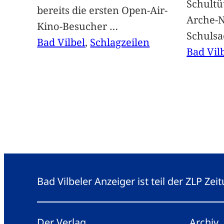
Schultü
bereits die ersten Open-Air-
Arche-N
Kino-Besucher
…
Schuls
Bad Vilbel
, 
Schlagzeilen
Bad Vil
Bad Vilbeler Anzeiger ist teil der ZLP Z
Der Verlag
Archiv