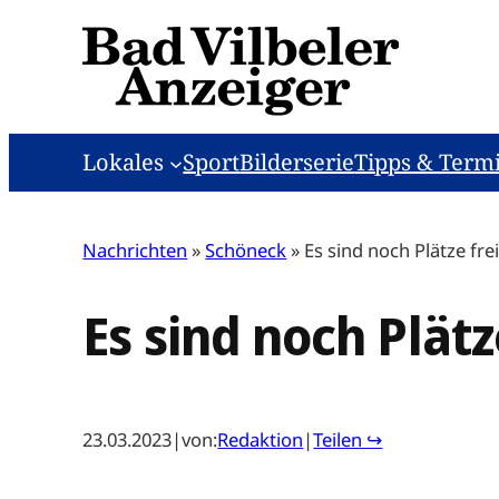
Zum
Inhalt
springen
Lokales
Sport
Bilderserie
Tipps & Term
Nachrichten
»
Schöneck
»
Es sind noch Plätze fre
Es sind noch Plätz
23.03.2023
|
von:
Redaktion
|
Teilen ↪