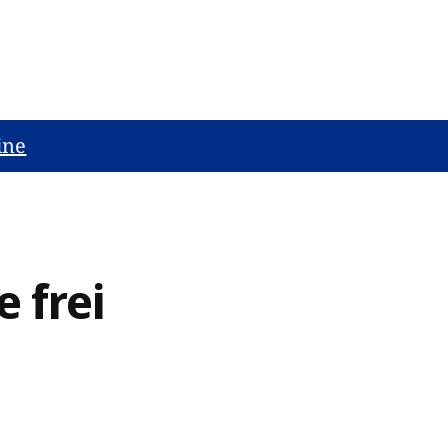
ine
i
e frei