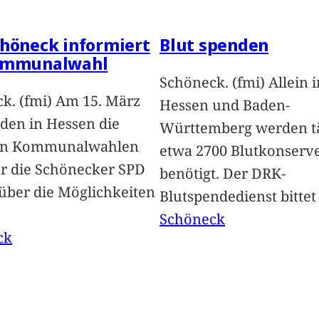
höneck informiert
Blut spenden
ommunalwahl
Schöneck. (fmi) Allein i
k. (fmi) Am 15. März
Hessen und Baden-
nden in Hessen die
Württemberg werden tä
en Kommunalwahlen
etwa 2700 Blutkonserv
Für die Schönecker SPD
benötigt. Der DRK-
 über die Möglichkeiten
Blutspendedienst bitte
Schöneck
ck