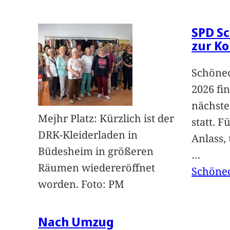
SPD Sc
zur K
Schönec
2026 fi
nächst
Mejhr Platz: Kürzlich ist der
statt. 
DRK-Kleiderladen in
Anlass,
Büdesheim in größeren
…
Räumen wiedereröffnet
Schöne
worden. Foto: PM
Nach Umzug