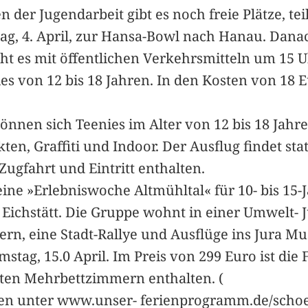
en der Jugendarbeit gibt es noch freie Plätze, te
ag, 4. April, zur Hansa-Bowl nach Hanau. Danac
ht es mit öffentlichen Verkehrsmitteln um 15 U
es von 12 bis 18 Jahren. In den Kosten von 18 E
nen sich Teenies im Alter von 12 bis 18 Jahre
en, Graffiti und Indoor. Der Ausflug findet stat
Zugfahrt und Eintritt enthalten.
ine »Erlebniswoche Altmühltal« für 10- bis 15
h Eichstätt. Die Gruppe wohnt in einer Umwelt- 
rn, eine Stadt-Rallye und Ausflüge ins Jura Mu
stag, 15.0 April. Im Preis von 299 Euro ist die 
eten Mehrbettzimmern enthalten. (
n unter www.unser- ferienprogramm.de/schoen