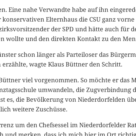
men. Eine nahe Verwandte habe auf ihn eingerede
r konservativen Elternhaus die CSU ganz vorne 
irksvorsitzender der SPD und hätte auch für 
lten wollte und den direkten Kontakt zu den Men
ünster schon länger als Parteiloser das Bürger
erzählte, wagte Klaus Büttner den Schritt.
h Büttner viel vorgenommen. So möchte er das 
Ganztagsschule umwandeln, die Zugverbindung d
ist es, die Bevölkerung von Niederdorfelden ü
lich weitere Zuschüsse.
renz um den Chefsessel im Niederdorfelder Rat
h und merken, dass ich mich hier im Ort richti