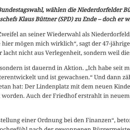
ndestagswahl, wählen die Niederdorfelder Bür
schefs Klaus Büttner (SPD) zu Ende – doch er w
weifel an seiner Wiederwahl als Niederdorfeld
te hier mögen mich wirklich“, sagt der 47-jährig
 lacht nicht aus Verlegenheit, sondern weil d
 sondern ist dauernd in Aktion. „Ich habe seit 
iterentwickelt und ist gewachsen.“ Und dann zäh
getan hat: Der Lindenplatz mit dem neuen Kind
worden. Auch der Friedhof erstrahlt in neuem
stellung einer Ordnung bei den Finanzen“, beton
 Hochgefühl nach der gewonnenen Bürgermeister