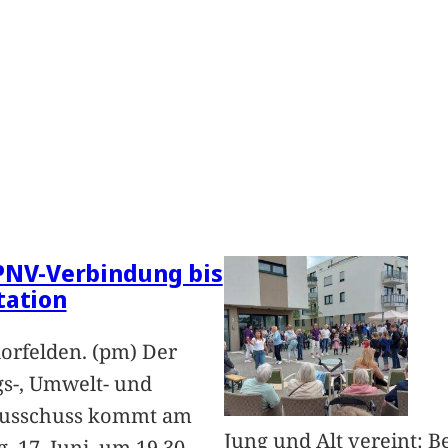
PNV-Verbindung bis
tation
orfelden. (pm) Der
s-, Umwelt- und
ausschuss kommt am
Jung und Alt vereint: B
, 17. Juni, um 19.30