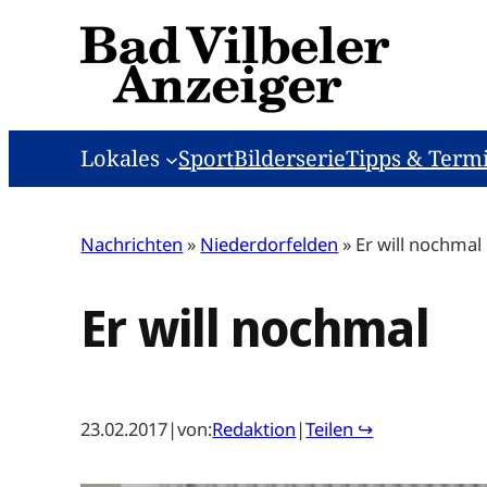
Zum
Inhalt
springen
Lokales
Sport
Bilderserie
Tipps & Term
Nachrichten
»
Niederdorfelden
»
Er will nochmal
Er will nochmal
23.02.2017
|
von:
Redaktion
|
Teilen ↪