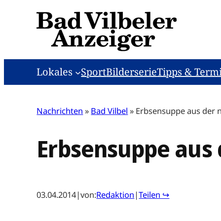
Zum
Inhalt
springen
Lokales
Sport
Bilderserie
Tipps & Term
Nachrichten
»
Bad Vilbel
»
Erbsensuppe aus der 
Erbsensuppe aus 
03.04.2014
|
von:
Redaktion
|
Teilen ↪