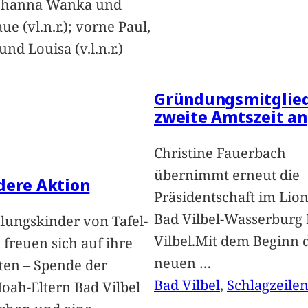
Johanna Wanka und
ue (vl.n.r.); vorne Paul,
nd Louisa (v.l.n.r.)
Gründungsmitglied
zweite Amtszeit an
Christine Fauerbach
übernimmt erneut die
dere Aktion
Präsidentschaft im Lion
Bad Vilbel-Wasserburg
lungskinder von Tafel-
Vilbel.Mit dem Beginn 
freuen sich auf ihre
neuen
…
ten – Spende der
Bad Vilbel
, 
Schlagzeile
oah-Eltern Bad Vilbel