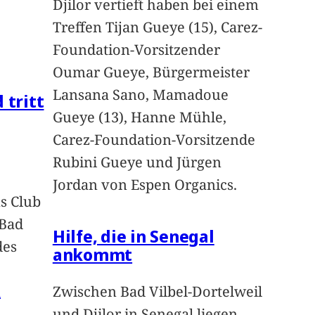
Djilor vertieft haben bei einem
Treffen Tijan Gueye (15), Carez-
Foundation-Vorsitzender
Oumar Gueye, Bürgermeister
Lansana Sano, Mamadoue
 tritt
Gueye (13), Hanne Mühle,
Carez-Foundation-Vorsitzende
Rubini Gueye und Jürgen
Jordan von Espen Organics.
s Club
 Bad
Hilfe, die in Senegal
des
ankommt
n
Zwischen Bad Vilbel-Dortelweil
und Djilor in Senegal liegen