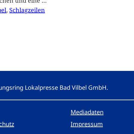
achen und eine
…
bel
, 
Schlagzeilen
eitungsring Lokalpresse Bad Vilbel GmbH.
Mediadaten
chutz
Impressum