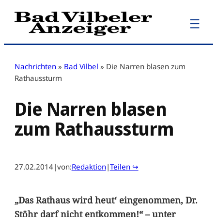
Zum
Inhalt
springen
Nachrichten
»
Bad Vilbel
»
Die Narren blasen zum
Rathaussturm
Die Narren blasen
zum Rathaussturm
27.02.2014
|
von:
Redaktion
|
Teilen ↪
„Das Rathaus wird heut‘ eingenommen, Dr.
Stöhr darf nicht entkommen!“ – unter