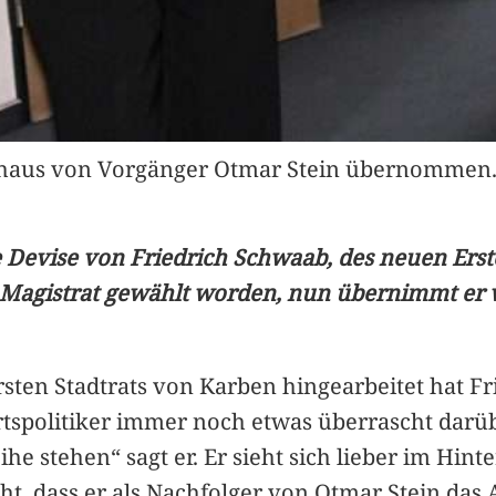
thaus von Vorgänger Otmar Stein übernommen. 
e Devise von Friedrich Schwaab, des neuen Erst
n Magistrat gewählt worden, nun übernimmt er
rsten Stadtrats von Karben hingearbeitet hat Fr
rtspolitiker immer noch etwas überrascht darüb
ihe stehen“ sagt er. Er sieht sich lieber im Hin
, dass er als Nachfolger von Otmar Stein das A