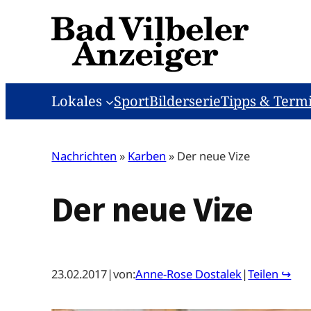
Zum
Inhalt
springen
Lokales
Sport
Bilderserie
Tipps & Term
Nachrichten
»
Karben
»
Der neue Vize
Der neue Vize
23.02.2017
|
von:
Anne-Rose Dostalek
|
Teilen ↪