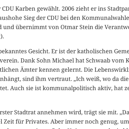
 CDU Karben gewählt. 2006 zieht er ins Stadtpa
aushohe Sieg der CDU bei den Kommunalwahlen
ed und übernimmt von Otmar Stein die Verantw
).
n bekanntes Gesicht. Er ist der katholischen G
auverein. Dank Sohn Michael hat Schwaab vom K
lichen Ämter kennen gelernt. Die Lebenswirklic
ngt, sind ihm vertraut. „Ich weiß, wo da die 
atet. Auch sie ist kommunalpolitisch aktiv, hat 
rster Stadtrat annehmen wird, trägt sie mit. „D
el Zeit für Privates. Aber immer noch genug, u