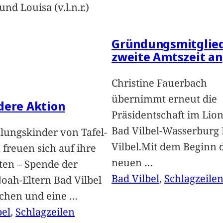
nd Louisa (v.l.n.r.)
Gründungsmitglied
zweite Amtszeit an
Christine Fauerbach
übernimmt erneut die
dere Aktion
Präsidentschaft im Lion
Bad Vilbel-Wasserburg
lungskinder von Tafel-
Vilbel.Mit dem Beginn 
freuen sich auf ihre
neuen
…
ten – Spende der
Bad Vilbel
, 
Schlagzeile
oah-Eltern Bad Vilbel
achen und eine
…
bel
, 
Schlagzeilen