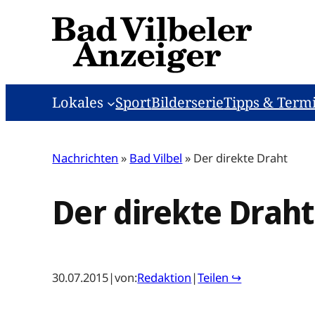
Zum
Inhalt
springen
Lokales
Sport
Bilderserie
Tipps & Term
Nachrichten
»
Bad Vilbel
»
Der direkte Draht
Der direkte Draht
30.07.2015
|
von:
Redaktion
|
Teilen ↪