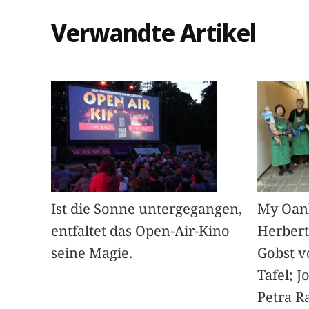
Verwandte Artikel
Ist die Sonne untergegangen,
My Oan
entfaltet das Open-Air-Kino
Herbert
seine Magie.
Gobst v
Tafel; 
Petra Ra