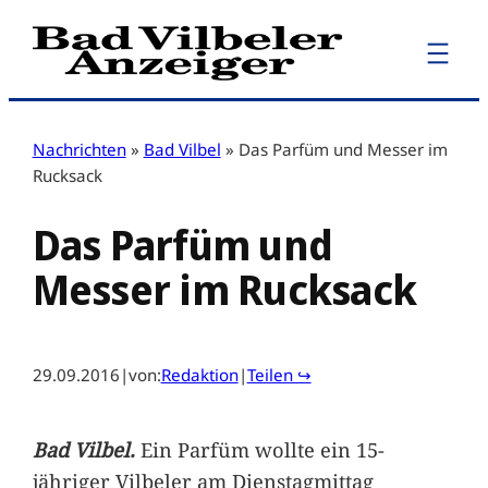
Zum
Inhalt
springen
Nachrichten
»
Bad Vilbel
»
Das Parfüm und Messer im
Rucksack
Das Parfüm und
Messer im Rucksack
29.09.2016
|
von:
Redaktion
|
Teilen ↪
Bad Vilbel.
Ein Parfüm wollte ein 15-
jähriger Vilbeler am Dienstagmittag