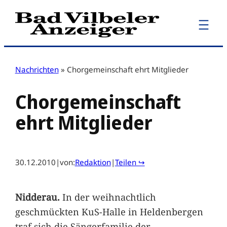
Zum
Inhalt
springen
Nachrichten
»
Chorgemeinschaft ehrt Mitglieder
Chorgemeinschaft
ehrt Mitglieder
30.12.2010
|
von:
Redaktion
|
Teilen ↪
Nidderau.
In der weihnachtlich
geschmückten KuS-Halle in Heldenbergen
traf sich die Sängerfamilie der