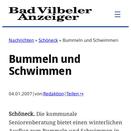
Zum
Inhalt
springen
Nachrichten
»
Schöneck
»
Bummeln und Schwimmen
Bummeln und
Schwimmen
04.01.2007
|
von:
Redaktion
|
Teilen ↪
Schöneck.
Die kommunale
Seniorenberatung bietet einen winterlichen
Ausflug zum Bummeln und Schwimmen in