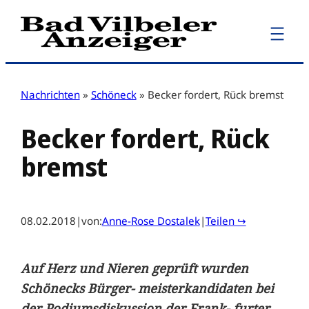
Zum
Inhalt
springen
Nachrichten
»
Schöneck
»
Becker fordert, Rück bremst
Becker fordert, Rück
bremst
08.02.2018
|
von:
Anne-Rose Dostalek
|
Teilen ↪
Auf Herz und Nieren geprüft wurden
Schönecks Bürger- meisterkandidaten bei
der Podiumsdiskussion der Frank- furter