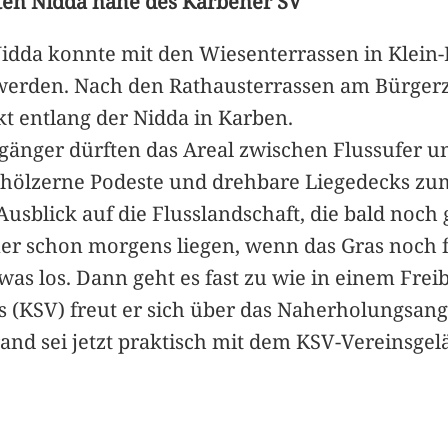
ten Nidda nahe des Karbener SV
Nidda konnte mit den Wiesenterrassen in Klein
lt werden. Nach den Rathausterrassen am Bürg
ekt entlang der Nidda in Karben.
rgänger dürften das Areal zwischen Flussufer 
 hölzerne Podeste und drehbare Liegedecks z
sblick auf die Flusslandschaft, die bald noch 
 schon morgens liegen, wenn das Gras noch feu
was los. Dann geht es fast zu wie in einem Freib
s (KSV) freut er sich über das Naherholungsan
nd sei jetzt praktisch mit dem KSV-Vereinsge