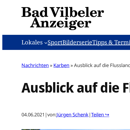
Zum
Inhalt
springen
Lokales
Sport
Bilderserie
Tipps & Term
Nachrichten
»
Karben
»
Ausblick auf die Flusslan
Ausblick auf die 
04.06.2021
|
von:
Jürgen Schenk
|
Teilen ↪