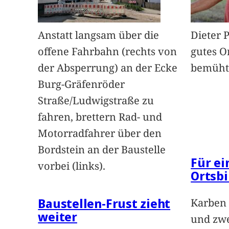
Anstatt langsam über die
Dieter 
offene Fahrbahn (rechts von
gutes O
der Absperrung) an der Ecke
bemüht
Burg-Gräfenröder
Straße/Ludwigstraße zu
fahren, brettern Rad- und
Motorradfahrer über den
Bordstein an der Baustelle
Für e
vorbei (links).
Ortsbi
Baustellen-Frust zieht
Karben 
weiter
und zwe