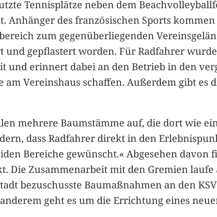
utzte Tennisplätze neben dem Beachvolleyball
elt. Anhänger des französischen Sports komme
tsbereich zum gegenüberliegenden Vereinsgelän
rt und gepflastert worden. Für Radfahrer wurden
f mit und erinnert dabei an den Betrieb in de
e am Vereinshaus schaffen. Außerdem gibt es di
len mehrere Baumstämme auf, die dort wie eine 
dern, dass Radfahrer direkt in den Erlebnispun
eiden Bereiche gewünscht.« Abgesehen davon f
kt. Die Zusammenarbeit mit den Gremien laufe a
der Stadt bezuschusste Baumaßnahmen an den 
r anderem geht es um die Errichtung eines ne