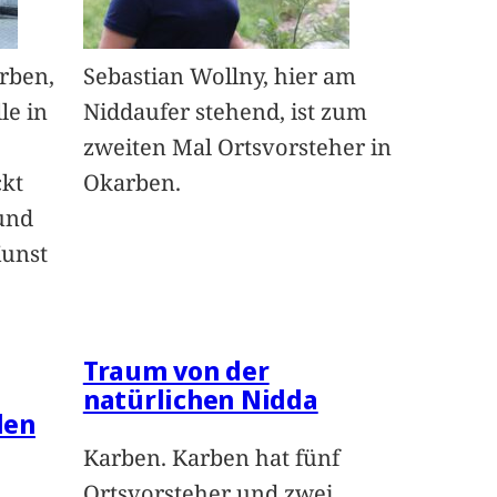
arben,
Sebastian Wollny, hier am
le in
Niddaufer stehend, ist zum
zweiten Mal Ortsvorsteher in
ckt
Okarben.
und
Kunst
Traum von der
natürlichen Nidda
len
Karben. Karben hat fünf
Ortsvorsteher und zwei