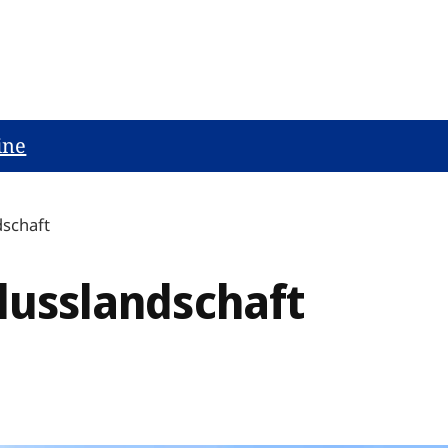
ine
dschaft
Flusslandschaft