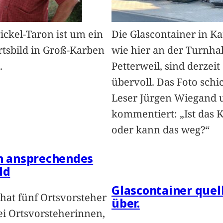
Pickel-Taron ist um ein
Die Glascontainer in K
rtsbild in Groß-Karben
wie hier an der Turnhal
.
Petterweil, sind derzeit
übervoll. Das Foto schi
Leser Jürgen Wiegand 
kommentiert: „Ist das 
oder kann das weg?“
in ansprechendes
ld
Glascontainer quel
hat fünf Ortsvorsteher
über.
i Ortsvorsteherinnen,