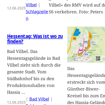
Vilbel
 | 
Vilbel« des RMV wird auf d
12.06.2025
Schlagzeile
S6 verkehren. Foto: Peters
n
Hessentag: Was ist wo zu
finden?
Bad Vilbel. Das
Hessentagsgelände in Bad
Vilbel zieht sich durch die
Das
gesamte Stadt. Vom
Hessentagsgeländ
Südbahnhof bis zu den
erstreckt sich vo
Produktionshallen von
Günther-Biwer-
Hassia
…
Kreisel bis zum E
|
Bad Vilbel
 | 
des Hassia-Geländ
12.06.2025