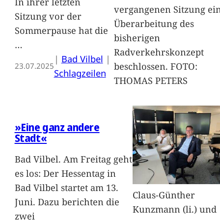
In ihrer letzten
vergangenen Sitzung ei
Sitzung vor der
Überarbeitung des
Sommerpause hat die
bisherigen
…
Radverkehrskonzept
|
Bad Vilbel
 | 
beschlossen. FOTO:
23.07.2025
Schlagzeilen
THOMAS PETERS
»Eine ganz andere
Stadt«
Bad Vilbel. Am Freitag geht
es los: Der Hessentag in
Bad Vilbel startet am 13.
Claus-Günther
Juni. Dazu berichten die
Kunzmann (li.) und
zwei