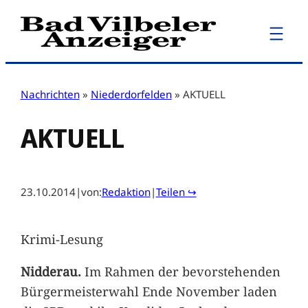
Zum
Inhalt
springen
Nachrichten
»
Niederdorfelden
»
AKTUELL
AKTUELL
23.10.2014
|
von:
Redaktion
|
Teilen ↪
Krimi-Lesung
Nidderau.
Im Rahmen der bevorstehenden
Bürgermeisterwahl Ende November laden