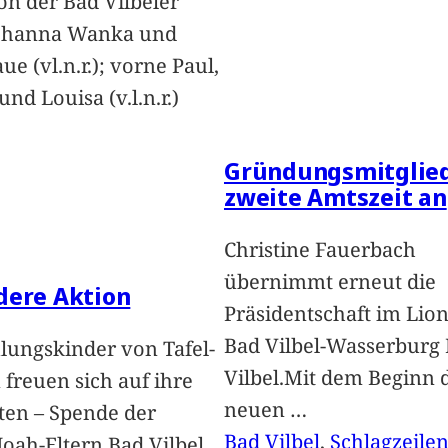
on der Bad Vilbeler
Johanna Wanka und
ue (vl.n.r.); vorne Paul,
nd Louisa (v.l.n.r.)
Gründungsmitglied
zweite Amtszeit an
Christine Fauerbach
übernimmt erneut die
dere Aktion
Präsidentschaft im Lion
Bad Vilbel-Wasserburg
lungskinder von Tafel-
Vilbel.Mit dem Beginn 
freuen sich auf ihre
neuen
…
ten – Spende der
Bad Vilbel
, 
Schlagzeile
oah-Eltern Bad Vilbel