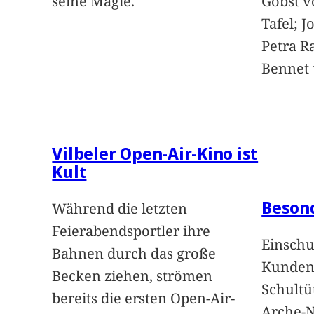
seine Magie.
Gobst v
Tafel; 
Petra Ra
Bennet u
Vilbeler Open-Air-Kino ist
Kult
Beson
Während die letzten
Feierabendsportler ihre
Einschu
Bahnen durch das große
Kunden 
Becken ziehen, strömen
Schultü
bereits die ersten Open-Air-
Arche-N