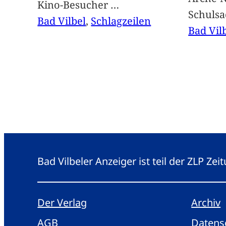
Kino-Besucher
…
Schuls
Bad Vilbel
, 
Schlagzeilen
Bad Vil
Bad Vilbeler Anzeiger ist teil der ZLP Z
Der Verlag
Archiv
AGB
Datens