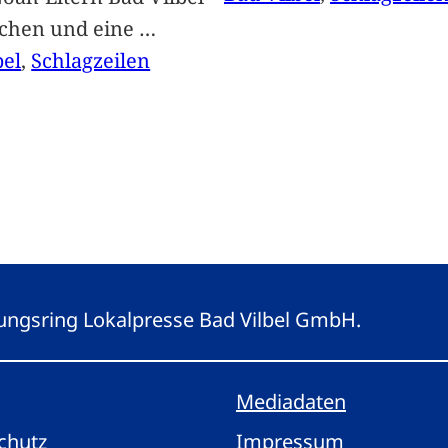
achen und eine
…
bel
, 
Schlagzeilen
eitungsring Lokalpresse Bad Vilbel GmbH.
Mediadaten
chutz
Impressum