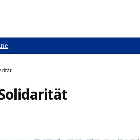
ine
arität
Solidarität