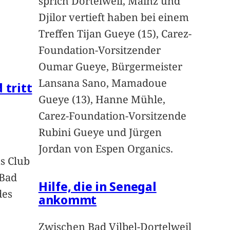
sprich Dortelweil, Mainz und
Djilor vertieft haben bei einem
Treffen Tijan Gueye (15), Carez-
Foundation-Vorsitzender
Oumar Gueye, Bürgermeister
Lansana Sano, Mamadoue
 tritt
Gueye (13), Hanne Mühle,
Carez-Foundation-Vorsitzende
Rubini Gueye und Jürgen
Jordan von Espen Organics.
s Club
 Bad
Hilfe, die in Senegal
des
ankommt
n
Zwischen Bad Vilbel-Dortelweil