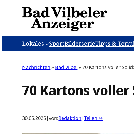
Zum
Inhalt
springen
Lokales
Sport
Bilderserie
Tipps & Term
Nachrichten
»
Bad Vilbel
»
70 Kartons voller Solid
70 Kartons voller 
30.05.2025
|
von:
Redaktion
|
Teilen ↪