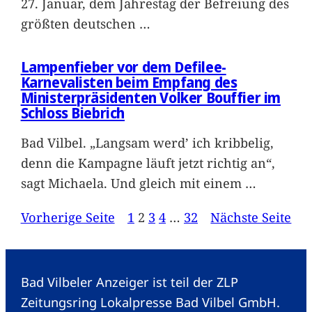
27. Januar, dem Jahrestag der Befreiung des
größten deutschen
…
Lampenfieber vor dem Defilee-
Karnevalisten beim Empfang des
Ministerpräsidenten Volker Bouffier im
Schloss Biebrich
Bad Vilbel. „Langsam werd’ ich kribbelig,
denn die Kampagne läuft jetzt richtig an“,
sagt Michaela. Und gleich mit einem
…
Vorherige Seite
1
2
3
4
…
32
Nächste Seite
Bad Vilbeler Anzeiger ist teil der ZLP
Zeitungsring Lokalpresse Bad Vilbel GmbH.