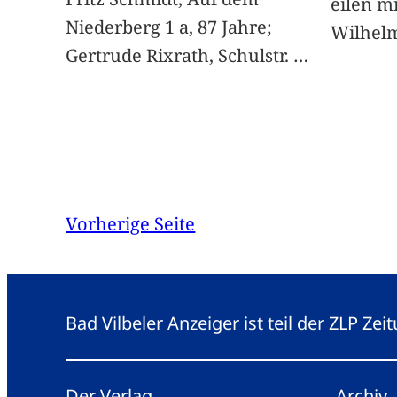
eilen m
Niederberg 1 a, 87 Jahre;
Wilhelm
Gertrude Rixrath, Schulstr.
…
Vorherige Seite
Bad Vilbeler Anzeiger ist teil der ZLP Z
Der Verlag
Archiv