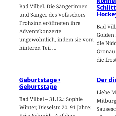
könne
Bad Vilbel. Die Sängerinnen
Schlit
Hockey
und Sänger des Volkschors
Frohsinn eröffneten ihre
Bad Vilb
Adventskonzerte
Golden 
ungewöhnlich, indem sie vom
die Nid
hinteren Teil
…
Gronau 
die fro
Geburtstage •
Der di
Geburtstage
Liebe M
Bad Vilbel – 31.12.: Sophie
Mitbürge
Winter, Dieselstr. 20, 91 Jahre;
Sausesch
Fritz Schmidt, Auf dem