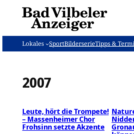
Zum
Inhalt
springen
Lokales
Sport
Bilderserie
Tipps & Term
2007
Leute, hört die Trompete!
Natur
– Massenheimer Chor
Nidder
Frohsinn setzte Akzente
Grona