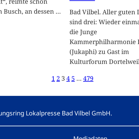
it“, reimte schon
 Busch, an dessen
…
Bad Vilbel. Aller guten
sind drei: Wieder einm
die Junge
Kammerphilharmonie 
(Jukaphi) zu Gast im
Kulturforum Dortelwei
1
2
3
4
5
…
479
eitungsring Lokalpresse Bad Vilbel GmbH.
Mediadaten