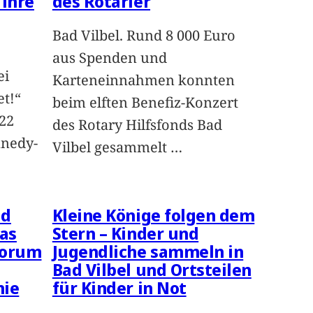
 ihre
des Rotarier
Bad Vilbel. Rund 8 000 Euro
aus Spenden und
ei
Karteneinnahmen konnten
et!“
beim elften Benefiz-Konzert
22
des Rotary Hilfsfonds Bad
nnedy-
Vilbel gesammelt
…
ad
Kleine Könige folgen dem
ias
Stern – Kinder und
rforum
Jugendliche sammeln in
Bad Vilbel und Ortsteilen
ie
für Kinder in Not