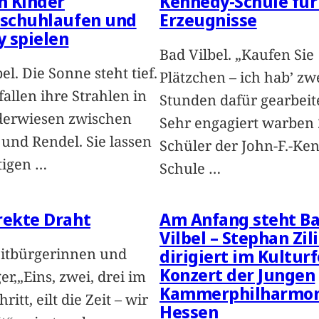
n Kinder
Kennedy-Schule für
tschuhlaufen und
Erzeugnisse
 spielen
Bad Vilbel. „Kaufen Sie
el. Die Sonne steht tief.
Plätzchen – ich hab’ zw
fallen ihre Strahlen in
Stunden dafür gearbeit
derwiesen zwischen
Sehr engagiert warben 
und Rendel. Sie lassen
Schüler der John-F.-Ke
stigen
…
Schule
…
rekte Draht
Am Anfang steht B
Vilbel – Stephan Zil
itbürgerinnen und
dirigiert im Kultu
Konzert der Jungen
r,„Eins, zwei, drei im
Kammerphilharmon
ritt, eilt die Zeit – wir
Hessen