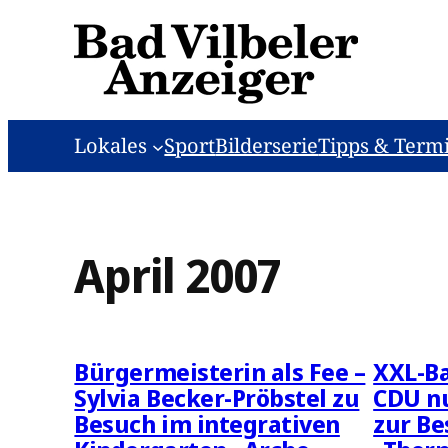
Zum
Inhalt
springen
Lokales
Sport
Bilderserie
Tipps & Term
April 2007
Bürgermeisterin als Fee –
XXL-Ba
Sylvia Becker-Pröbstel zu
CDU n
Besuch im integrativen
zur Be