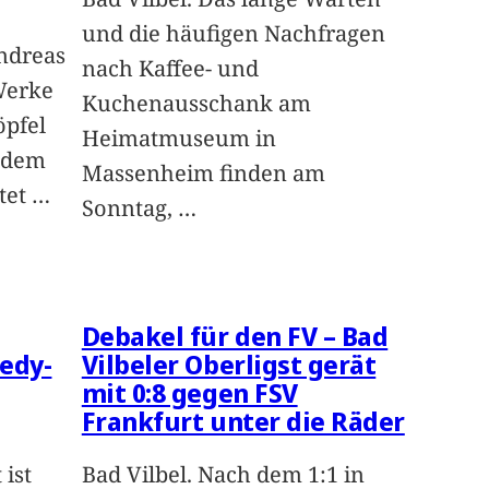
und die häufigen Nachfragen
Andreas
nach Kaffee- und
Werke
Kuchenausschank am
öpfel
Heimatmuseum in
 dem
Massenheim finden am
tet
…
Sonntag,
…
Debakel für den FV – Bad
edy-
Vilbeler Oberligst gerät
mit 0:8 gegen FSV
Frankfurt unter die Räder
 ist
Bad Vilbel. Nach dem 1:1 in