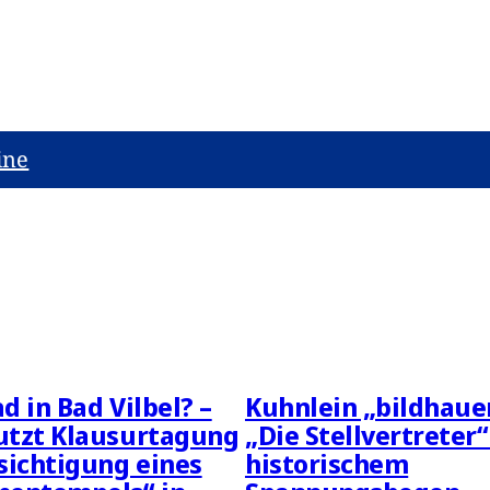
ine
d in Bad Vilbel? –
Kuhnlein „bildhauer
utzt Klausurtagung
„Die Stellvertreter“
sichtigung eines
historischem