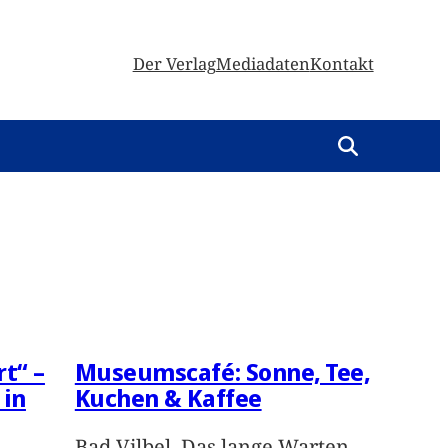
Der Verlag
Mediadaten
Kontakt
t“ –
Museumscafé: Sonne, Tee,
 in
Kuchen & Kaffee
Bad Vilbel. Das lange Warten