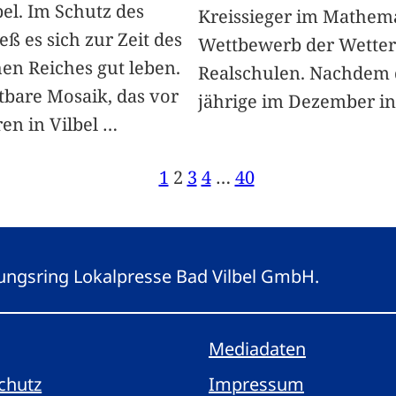
bel. Im Schutz des
Kreissieger im Mathema
eß es sich zur Zeit des
Wettbewerb der Wette
en Reiches gut leben.
Realschulen. Nachdem 
tbare Mosaik, das vor
jährige im Dezember i
ren in Vilbel
…
1
2
3
4
…
40
eitungsring Lokalpresse Bad Vilbel GmbH.
Mediadaten
chutz
Impressum