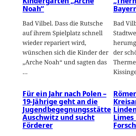
Kindergarten „Arche
„Ther
Noah“
Bayer
Bad Vilbel. Dass die Rutsche
Bad Vilb
auf ihrem Spielplatz schnell
Stadtwe
wieder repariert wird,
herumge
wünschen sich die Kinder der
der sch
„Arche Noah“ und sagten das
Thermen
…
Kissin
Für ein Jahr nach Polen –
Römer 
19-Jährige geht an die
Kreisa
Jugendbegegnungsstätte
Linde
Auschwitz und sucht
Limes 
Förderer
Forsch