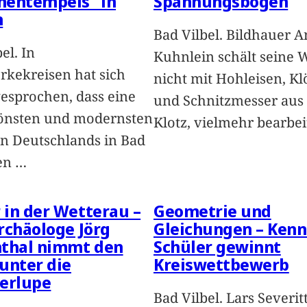
mentempels“ in
Spannungsbogen
n
Bad Vilbel. Bildhauer 
el. In
Kuhnlein schält seine 
rkekreisen hat sich
nicht mit Hohleisen, Kl
sprochen, dass eine
und Schnitzmesser aus
önsten und modernsten
Klotz, vielmehr bearbei
 Deutschlands in Bad
gen
…
in der Wetterau –
Geometrie und
rchäologe Jörg
Gleichungen – Kenn
nthal nimmt den
Schüler gewinnt
unter die
Kreiswettbewerb
erlupe
Bad Vilbel. Lars Severitt