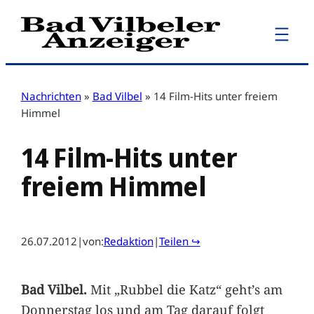
Zum
Inhalt
springen
Nachrichten
»
Bad Vilbel
»
14 Film-Hits unter freiem
Himmel
14 Film-Hits unter
freiem Himmel
26.07.2012
|
von:
Redaktion
|
Teilen ↪
Bad Vilbel.
Mit „Rubbel die Katz“ geht’s am
Donnerstag los und am Tag darauf folgt