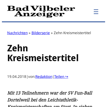
Zum
Inhalt
springen
Nachrichten
»
Bilderserie
»
Zehn Kreismeistertitel
Zehn
Kreismeistertitel
19.04.2018
|
von:
Redaktion
|
Teilen ↪
Mit 13 Teilnehmern war der SV Fun-Ball
Dortelweil bei den Leichtathletik-
Kreismeisterschaften am Start. In sieben