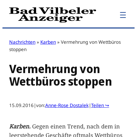
Zum
Inhalt
springen
Nachrichten
»
Karben
»
Vermehrung von Wettbüros
stoppen
Vermehrung von
Wettbüros stoppen
15.09.2016
|
von:
Anne-Rose Dostalek
|
Teilen ↪
Karben.
Gegen einen Trend, nach dem in
leerstehende Geschäfte oftmals Wettbüros