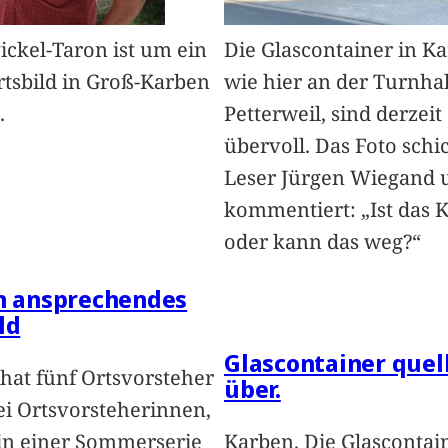
Pickel-Taron ist um ein
Die Glascontainer in K
rtsbild in Groß-Karben
wie hier an der Turnhal
.
Petterweil, sind derzeit
übervoll. Das Foto schi
Leser Jürgen Wiegand 
kommentiert: „Ist das 
oder kann das weg?“
in ansprechendes
ld
Glascontainer quel
hat fünf Ortsvorsteher
über.
i Ortsvorsteherinnen,
 in einer Sommerserie
Karben. Die Glascontai