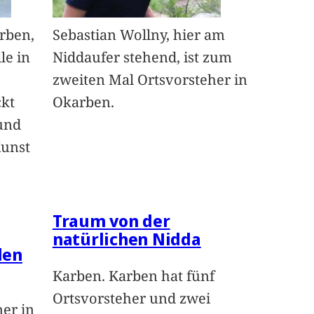
arben,
Sebastian Wollny, hier am
le in
Niddaufer stehend, ist zum
zweiten Mal Ortsvorsteher in
ckt
Okarben.
und
Kunst
Traum von der
natürlichen Nidda
len
Karben. Karben hat fünf
Ortsvorsteher und zwei
ner in