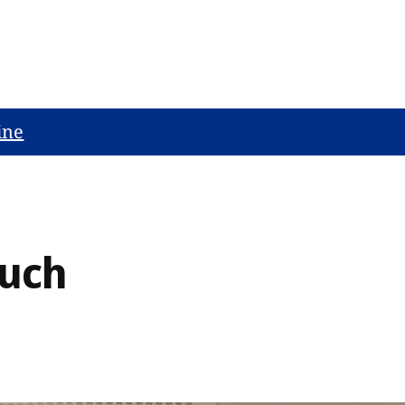
ine
such