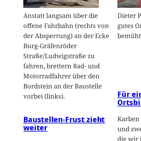
Anstatt langsam über die
Dieter 
offene Fahrbahn (rechts von
gutes O
der Absperrung) an der Ecke
bemüht
Burg-Gräfenröder
Straße/Ludwigstraße zu
fahren, brettern Rad- und
Motorradfahrer über den
Bordstein an der Baustelle
Für e
vorbei (links).
Ortsbi
Baustellen-Frust zieht
Karben 
weiter
und zwe
die wir