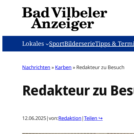
Zum
Inhalt
springen
Lokales
Sport
Bilderserie
Tipps & Term
Nachrichten
»
Karben
»
Redakteur zu Besuch
Redakteur zu Be
12.06.2025
|
von:
Redaktion
|
Teilen ↪