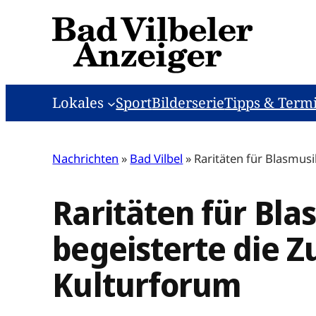
Zum
Inhalt
springen
Lokales
Sport
Bilderserie
Tipps & Term
Nachrichten
»
Bad Vilbel
»
Raritäten für Blasmus
Raritäten für Bl
begeisterte die 
Kulturforum