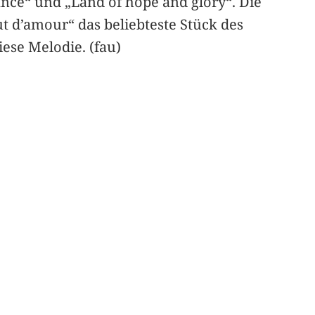
ce“ und „Land of hope and glory“. Die
t d’amour“ das beliebteste Stück des
iese Melodie. (fau)