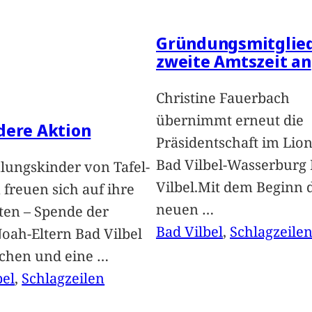
Gründungsmitglied
zweite Amtszeit an
Christine Fauerbach
übernimmt erneut die
dere Aktion
Präsidentschaft im Lion
Bad Vilbel-Wasserburg
lungskinder von Tafel-
Vilbel.Mit dem Beginn 
freuen sich auf ihre
neuen
…
ten – Spende der
Bad Vilbel
, 
Schlagzeile
oah-Eltern Bad Vilbel
achen und eine
…
bel
, 
Schlagzeilen