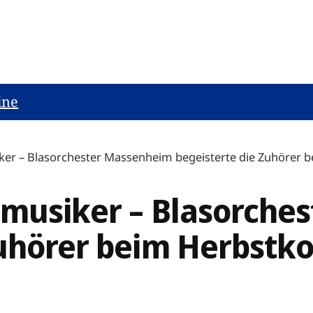
ine
iker – Blasorchester Massenheim begeisterte die Zuhörer 
asmusiker – Blasorch
Zuhörer beim Herbstko