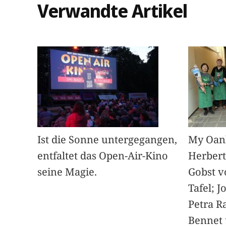
Verwandte Artikel
Ist die Sonne untergegangen,
My Oan
entfaltet das Open-Air-Kino
Herbert
seine Magie.
Gobst v
Tafel; 
Petra Ra
Bennet u