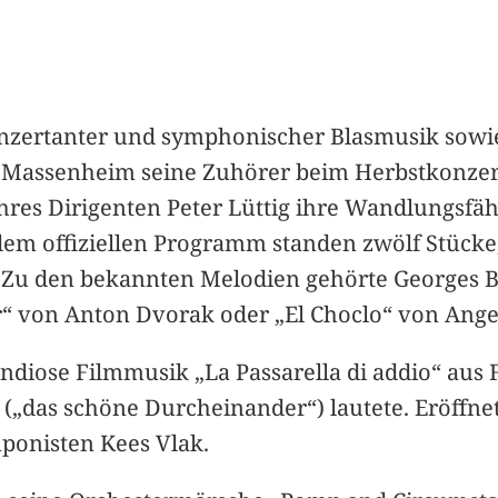
zertanter und symphonischer Blasmusik sowie
er Massenheim seine Zuhörer beim Herbstkonzer
ihres Dirigenten Peter Lüttig ihre Wandlungsfäh
em offiziellen Programm standen zwölf Stücke
 Zu den bekannten Melodien gehörte Georges Bi
“ von Anton Dvorak oder „El Choclo“ von Angel
ndiose Filmmusik „La Passarella di addio“ aus F
e“ („das schöne Durcheinander“) lautete. Eröffn
ponisten Kees Vlak.