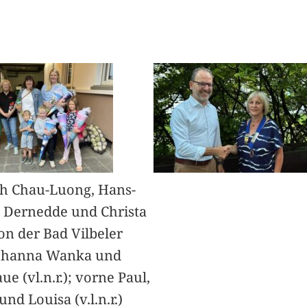
h Chau-Luong, Hans-
 Dernedde und Christa
on der Bad Vilbeler
Johanna Wanka und
ue (vl.n.r.); vorne Paul,
nd Louisa (v.l.n.r.)