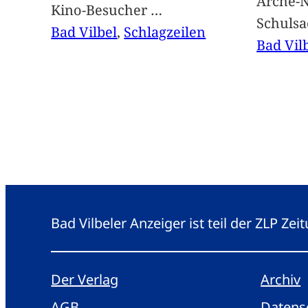
Arche-N
Kino-Besucher
…
Schuls
Bad Vilbel
, 
Schlagzeilen
Bad Vil
Bad Vilbeler Anzeiger ist teil der ZLP Z
Der Verlag
Archiv
AGB
Datens