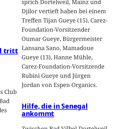
sprich Dortelweil, Mainz und
Djilor vertieft haben bei einem
Treffen Tijan Gueye (15), Carez-
Foundation-Vorsitzender
Oumar Gueye, Bürgermeister
Lansana Sano, Mamadoue
 tritt
Gueye (13), Hanne Mühle,
Carez-Foundation-Vorsitzende
Rubini Gueye und Jürgen
Jordan von Espen Organics.
s Club
 Bad
Hilfe, die in Senegal
des
ankommt
n
Zwischen Bad Vilbel-Dortelweil