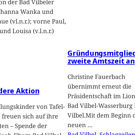
on der Bad Vilbeler
Johanna Wanka und
ue (vl.n.r.); vorne Paul,
nd Louisa (v.l.n.r.)
Gründungsmitglied
zweite Amtszeit an
Christine Fauerbach
übernimmt erneut die
dere Aktion
Präsidentschaft im Lion
Bad Vilbel-Wasserburg
lungskinder von Tafel-
Vilbel.Mit dem Beginn 
freuen sich auf ihre
neuen
…
ten – Spende der
Bad Vilbel
, 
Schlagzeile