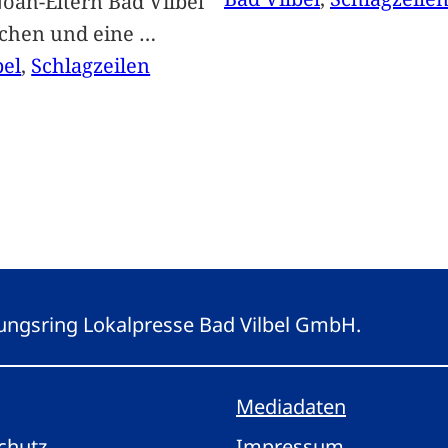
oah-Eltern Bad Vilbel
achen und eine
…
bel
, 
Schlagzeilen
eitungsring Lokalpresse Bad Vilbel GmbH.
Mediadaten
chutz
Impressum