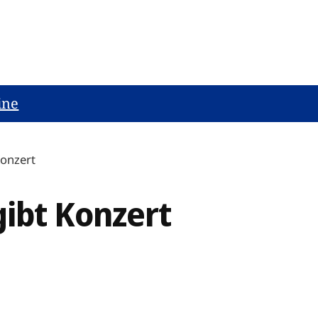
ine
Konzert
ibt Konzert