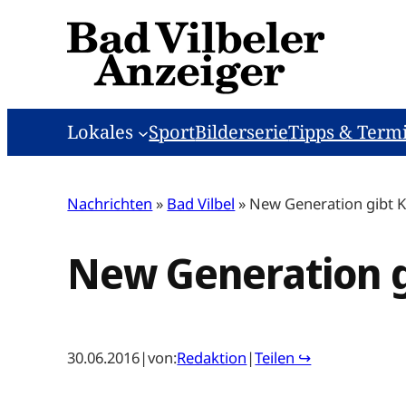
Zum
Inhalt
springen
Lokales
Sport
Bilderserie
Tipps & Term
Nachrichten
»
Bad Vilbel
»
New Generation gibt 
New Generation g
30.06.2016
|
von:
Redaktion
|
Teilen ↪