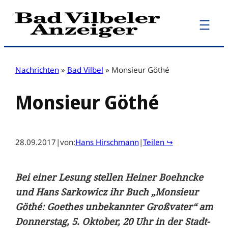
Zum
Inhalt
springen
Nachrichten
»
Bad Vilbel
»
Monsieur Göthé
Monsieur Göthé
28.09.2017
|
von:
Hans Hirschmann
|
Teilen ↪
Bei einer Lesung stellen Heiner Boehncke
und Hans Sarkowicz ihr Buch „Monsieur
Göthé: Goethes unbekannter Großvater“ am
Donnerstag, 5. Oktober, 20 Uhr in der Stadt-