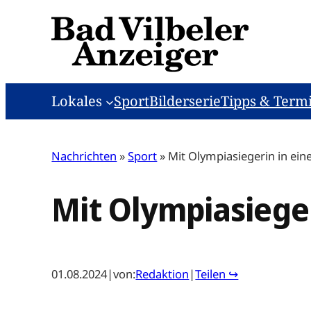
Zum
Inhalt
springen
Lokales
Sport
Bilderserie
Tipps & Term
Nachrichten
»
Sport
»
Mit Olympiasiegerin in ei
Mit Olympiasiege
01.08.2024
|
von:
Redaktion
|
Teilen ↪