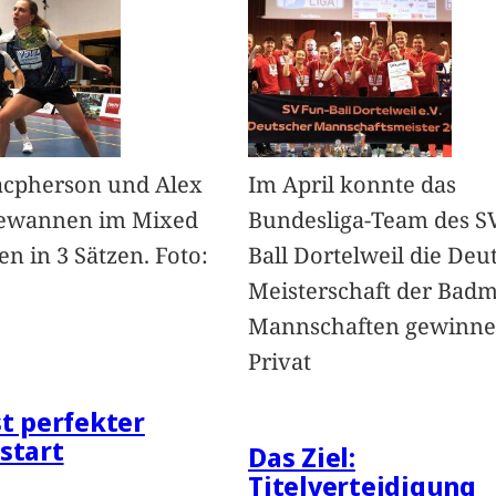
acpherson und Alex
Im April konnte das
ewannen im Mixed
Bundesliga-Team des S
en in 3 Sätzen. Foto:
Ball Dortelweil die Deu
Meisterschaft der Badm
Mannschaften gewinnen
Privat
st perfekter
start
Das Ziel:
Titelverteidigung