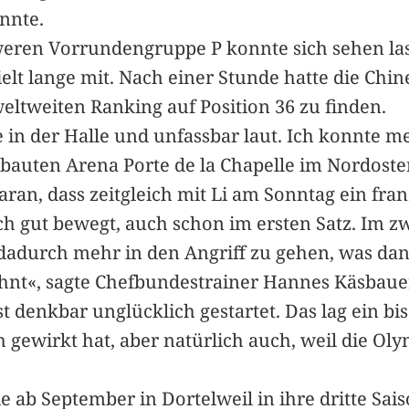
nnte.
hweren Vorrundengruppe P konnte sich sehen las
lt lange mit. Nach einer Stunde hatte die Chi
 weltweiten Ranking auf Position 36 zu finden.
in der Halle und unfassbar laut. Ich konnte m
erbauten Arena Porte de la Chapelle im Nordost
ran, dass zeitgleich mit Li am Sonntag ein fra
ch gut bewegt, auch schon im ersten Satz. Im zw
m dadurch mehr in den Angriff zu gehen, was dan
lohnt«, sagte Chefbundestrainer Hannes Käsbau
t denkbar unglücklich gestartet. Das lag ein bis
h gewirkt hat, aber natürlich auch, weil die O
ie ab September in Dortelweil in ihre dritte Sais