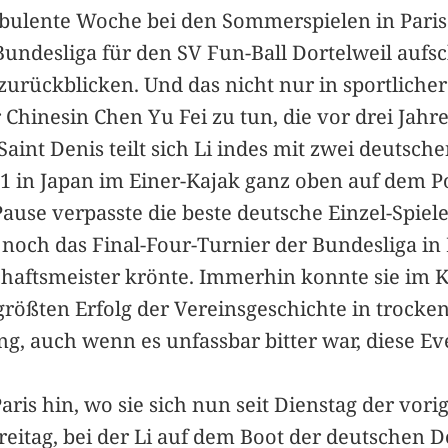
bulente Woche bei den Sommerspielen in Paris 
Bundesliga für den SV Fun-Ball Dortelweil aufsc
rückblicken. Und das nicht nur in sportlicher 
Chinesin Chen Yu Fei zu tun, die vor drei Jahr
aint Denis teilt sich Li indes mit zwei deutsc
021 in Japan im Einer-Kajak ganz oben auf dem P
use verpasste die beste deutsche Einzel-Spiel
ch das Final-Four-Turnier der Bundesliga in B
aftsmeister krönte. Immerhin konnte sie im K
 größten Erfolg der Vereinsgeschichte in trocke
g, auch wenn es unfassbar bitter war, diese Eve
Paris hin, wo sie sich nun seit Dienstag der vor
reitag, bei der Li auf dem Boot der deutschen D