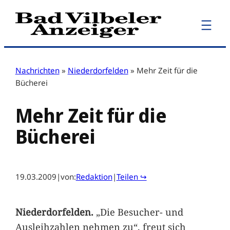
Zum
Inhalt
springen
Nachrichten
»
Niederdorfelden
»
Mehr Zeit für die
Bücherei
Mehr Zeit für die
Bücherei
19.03.2009
|
von:
Redaktion
|
Teilen ↪
Niederdorfelden.
„Die Besucher- und
Ausleihzahlen nehmen zu“, freut sich