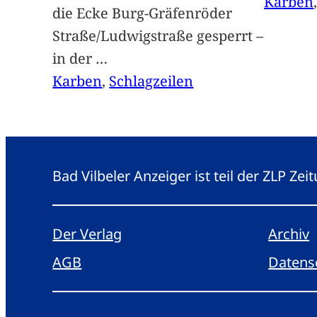
Karben
die Ecke Burg-Gräfenröder
Straße/Ludwigstraße gesperrt –
in der
…
Karben
, 
Schlagzeilen
Bad Vilbeler Anzeiger ist teil der ZLP Z
Der Verlag
Archiv
AGB
Datens