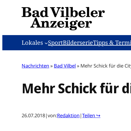
Zum
Inhalt
springen
Lokales
Sport
Bilderserie
Tipps & Term
Nachrichten
»
Bad Vilbel
»
Mehr Schick für die Cit
Mehr Schick für d
26.07.2018
|
von:
Redaktion
|
Teilen ↪