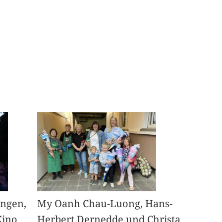
angen,
My Oanh Chau-Luong, Hans-
Kino
Herbert Dernedde und Christa