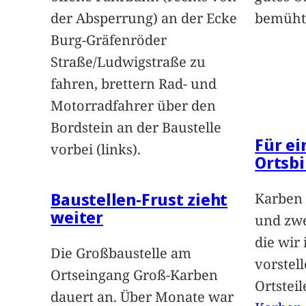
der Absperrung) an der Ecke
bemüht
Burg-Gräfenröder
Straße/Ludwigstraße zu
fahren, brettern Rad- und
Motorradfahrer über den
Bordstein an der Baustelle
Für e
vorbei (links).
Ortsbi
Baustellen-Frust zieht
Karben 
weiter
und zwe
die wir
Die Großbaustelle am
vorstel
Ortseingang Groß-Karben
Ortstei
dauert an. Über Monate war