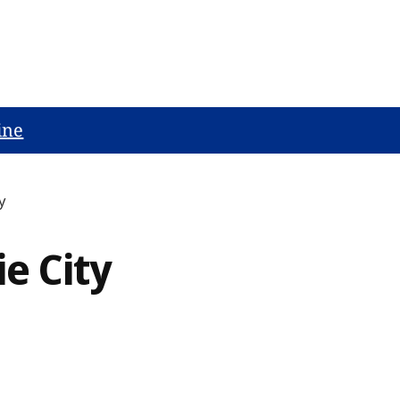
ine
y
ie City