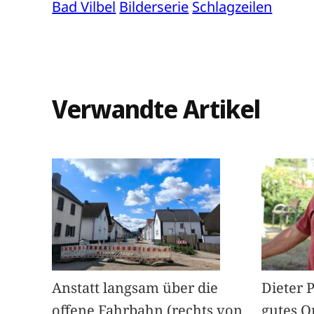
Bad Vilbel
Bilderserie
Schlagzeilen
Verwandte Artikel
Anstatt langsam über die
Dieter 
offene Fahrbahn (rechts von
gutes O