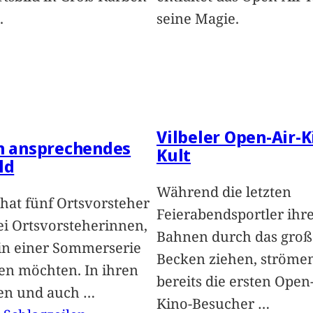
.
seine Magie.
Vilbeler Open-Air-K
in ansprechendes
Kult
ld
Während die letzten
hat fünf Ortsvorsteher
Feierabendsportler ihr
i Ortsvorsteherinnen,
Bahnen durch das groß
 in einer Sommerserie
Becken ziehen, ströme
len möchten. In ihren
bereits die ersten Open-
len und auch
…
Kino-Besucher
…