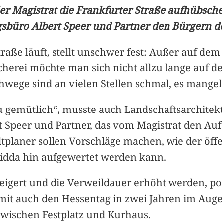
er Magistrat die Frankfurter Straße aufhübschen
büro Albert Speer und Partner den Bürgern der
raße läuft, stellt unschwer fest: Außer auf dem
cherei möchte man sich nicht allzu lange auf d
Gehwege sind an vielen Stellen schmal, es mangel
lzu gemütlich“, musste auch Landschaftsarchitek
rt Speer und Partner, das vom Magistrat den Auf
dtplaner sollen Vorschläge machen, wie der öff
 Nidda hin aufgewertet werden kann.
teigert und die Verweildauer erhöht werden, pos
mit auch den Hessentag in zwei Jahren im Auge h
 zwischen Festplatz und Kurhaus.