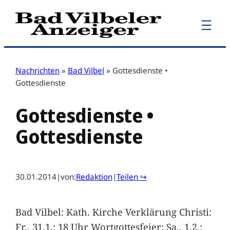
Zum
Inhalt
springen
Nachrichten
»
Bad Vilbel
»
Gottesdienste •
Gottesdienste
Gottesdienste •
Gottesdienste
30.01.2014
|
von:
Redaktion
|
Teilen ↪
Bad Vilbel: Kath. Kirche Verklärung Christi:
Fr., 31.1.: 18 Uhr Wortgottesfeier; Sa., 1.2.: