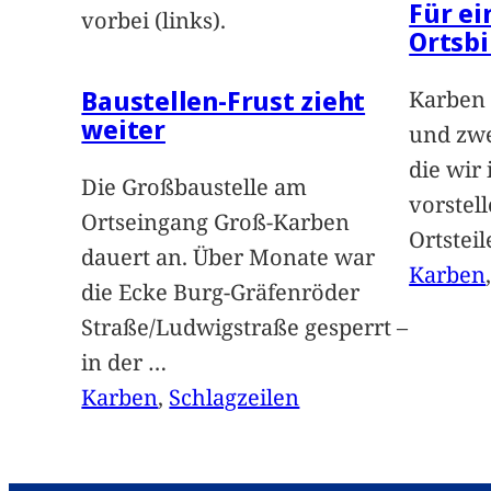
Für e
vorbei (links).
Ortsbi
Baustellen-Frust zieht
Karben 
weiter
und zwe
die wir
Die Großbaustelle am
vorstel
Ortseingang Groß-Karben
Ortstei
dauert an. Über Monate war
Karben
die Ecke Burg-Gräfenröder
Straße/Ludwigstraße gesperrt –
in der
…
Karben
, 
Schlagzeilen