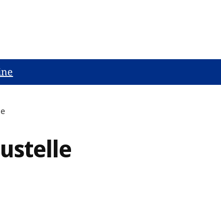
ine
le
ustelle