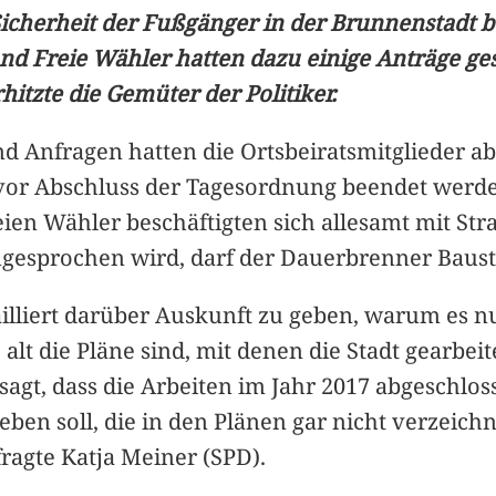
cherheit der Fußgänger in der Brunnenstadt bes
und Freie Wähler hatten dazu einige Anträge ges
tzte die Gemüter der Politiker.
d Anfragen hatten die Ortsbeiratsmitglieder a
or Abschluss der Tagesordnung beendet werde
reien Wähler beschäftigten sich allesamt mit S
gesprochen wird, darf der Dauerbrenner Bauste
tailliert darüber Auskunft zu geben, warum es 
lt die Pläne sind, mit denen die Stadt gearbeite
gt, dass die Arbeiten im Jahr 2017 abgeschloss
eben soll, die in den Plänen gar nicht verzeich
ragte Katja Meiner (SPD).