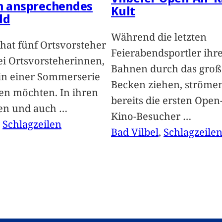
in ansprechendes
Kult
ld
Während die letzten
hat fünf Ortsvorsteher
Feierabendsportler ihr
i Ortsvorsteherinnen,
Bahnen durch das groß
 in einer Sommerserie
Becken ziehen, ströme
len möchten. In ihren
bereits die ersten Open-
len und auch
…
Kino-Besucher
…
, 
Schlagzeilen
Bad Vilbel
, 
Schlagzeile