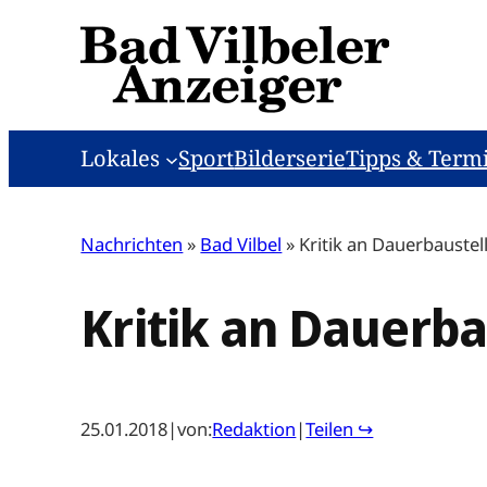
Zum
Inhalt
springen
Lokales
Sport
Bilderserie
Tipps & Term
Nachrichten
»
Bad Vilbel
»
Kritik an Dauerbaustel
Kritik an Dauerba
25.01.2018
|
von:
Redaktion
|
Teilen ↪