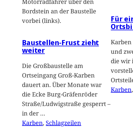
Motorradfahrer über den
Bordstein an der Baustelle
Für e
vorbei (links).
Ortsbi
Baustellen-Frust zieht
Karben 
weiter
und zwe
die wir
Die Großbaustelle am
vorstel
Ortseingang Groß-Karben
Ortstei
dauert an. Über Monate war
Karben
die Ecke Burg-Gräfenröder
Straße/Ludwigstraße gesperrt –
in der
…
Karben
, 
Schlagzeilen