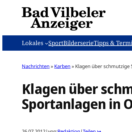
Zum
Inhalt
springen
Lokales
Sport
Bilderserie
Tipps & Term
Nachrichten
»
Karben
»
Klagen über schmutzige 
Klagen über schm
Sportanlagen in 
26.07.2012
|
von:
Redaktion
|
Teilen ↪