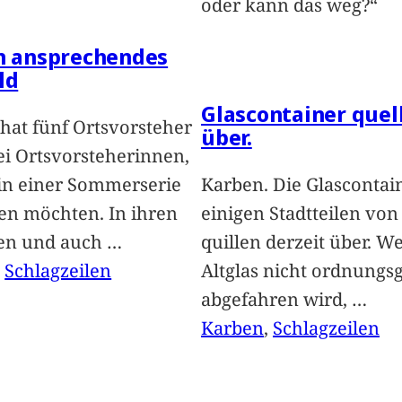
oder kann das weg?“
in ansprechendes
ld
Glascontainer quel
hat fünf Ortsvorsteher
über.
i Ortsvorsteherinnen,
 in einer Sommerserie
Karben. Die Glascontai
len möchten. In ihren
einigen Stadtteilen vo
len und auch
…
quillen derzeit über. We
, 
Schlagzeilen
Altglas nicht ordnung
abgefahren wird,
…
Karben
, 
Schlagzeilen