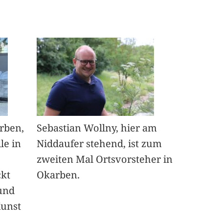
arben,
Sebastian Wollny, hier am
le in
Niddaufer stehend, ist zum
zweiten Mal Ortsvorsteher in
ckt
Okarben.
und
Kunst