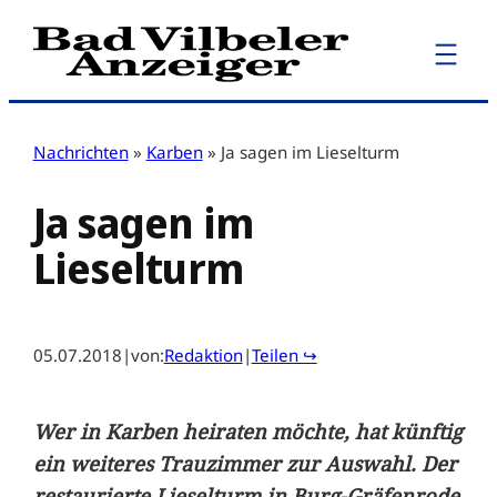
Zum
Inhalt
springen
Nachrichten
»
Karben
»
Ja sagen im Lieselturm
Ja sagen im
Lieselturm
05.07.2018
|
von:
Redaktion
|
Teilen ↪
Wer in Karben heiraten möchte, hat künftig
ein weiteres Trauzimmer zur Auswahl. Der
restaurierte Lieselturm in Burg-Gräfenrode