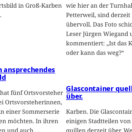
rtsbild in Groß-Karben
wie hier an der Turnhal
.
Petterweil, sind derzeit
übervoll. Das Foto schi
Leser Jürgen Wiegand 
kommentiert: „Ist das 
oder kann das weg?“
in ansprechendes
ld
Glascontainer quel
hat fünf Ortsvorsteher
über.
i Ortsvorsteherinnen,
 in einer Sommerserie
Karben. Die Glascontai
len möchten. In ihren
einigen Stadtteilen vo
len und auch
…
quillen derzeit über. We