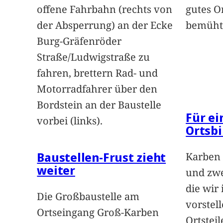
offene Fahrbahn (rechts von
gutes O
der Absperrung) an der Ecke
bemüht
Burg-Gräfenröder
Straße/Ludwigstraße zu
fahren, brettern Rad- und
Motorradfahrer über den
Bordstein an der Baustelle
Für e
vorbei (links).
Ortsbi
Baustellen-Frust zieht
Karben 
weiter
und zwe
die wir
Die Großbaustelle am
vorstel
Ortseingang Groß-Karben
Ortstei