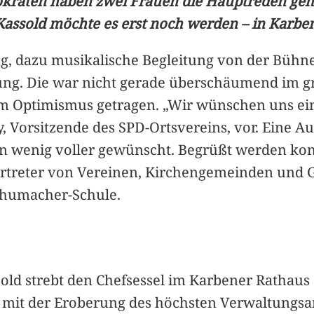
raten haben zwei Frauen die Hauptreden gehalt
assold möchte es erst noch werden – in Karbe
 dazu musikalische Begleitung von der Bühne, 
ng. Die war nicht gerade überschäumend im gr
hem Optimismus getragen. „Wir wünschen uns ei
ey, Vorsitzende des SPD-Ortsvereins, vor. Eine 
ein wenig voller gewünscht. Begrüßt werden kon
Vertreter von Vereinen, Kirchengemeinden un
Schumacher-Schule.
ld strebt den Chefsessel im Karbener Rathaus 
s mit der Eroberung des höchsten Verwaltungsam