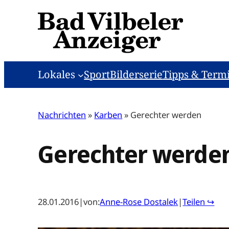
Zum
Inhalt
springen
Lokales
Sport
Bilderserie
Tipps & Term
Nachrichten
»
Karben
»
Gerechter werden
Gerechter werde
28.01.2016
|
von:
Anne-Rose Dostalek
|
Teilen ↪