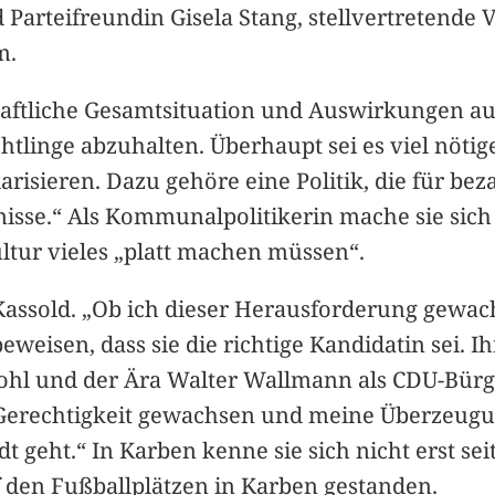
 Parteifreundin Gisela Stang, stellvertretende 
m.
schaftliche Gesamtsituation und Auswirkungen a
inge abzuhalten. Überhaupt sei es viel nötiger
arisieren. Dazu gehöre eine Politik, die für b
nisse.“ Als Kommunalpolitikerin mache sie s
ltur vieles „platt machen müssen“.
Kassold. „Ob ich dieser Herausforderung gewach
beweisen, dass sie die richtige Kandidatin sei.
Kohl und der Ära Walter Wallmann als CDU-Bürg
r Gerechtigkeit gewachsen und meine Überzeug
 geht.“ In Karben kenne sie sich nicht erst sei
f den Fußballplätzen in Karben gestanden.