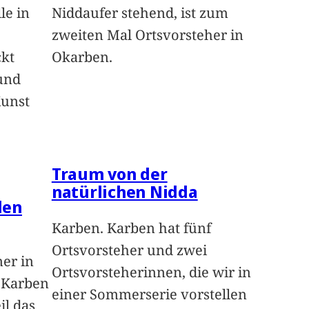
le in
Niddaufer stehend, ist zum
zweiten Mal Ortsvorsteher in
ckt
Okarben.
und
Kunst
Traum von der
natürlichen Nidda
len
Karben. Karben hat fünf
Ortsvorsteher und zwei
ner in
Ortsvorsteherinnen, die wir in
n Karben
einer Sommerserie vorstellen
il das