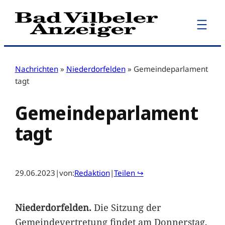
Zum
Inhalt
springen
Nachrichten
»
Niederdorfelden
»
Gemeindeparlament
tagt
Gemeindeparlament
tagt
29.06.2023
|
von:
Redaktion
|
Teilen ↪
Niederdorfelden.
Die Sitzung der
Gemeindevertretung findet am Donnerstag,