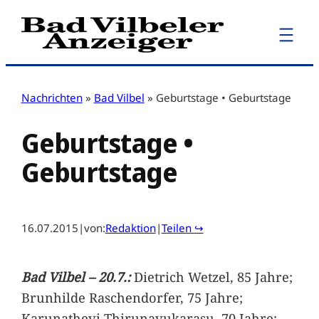
Zum
Inhalt
springen
Nachrichten
»
Bad Vilbel
»
Geburtstage • Geburtstage
Geburtstage •
Geburtstage
16.07.2015
|
von:
Redaktion
|
Teilen ↪
Bad Vilbel – 20.7.:
Dietrich Wetzel, 85 Jahre;
Brunhilde Raschendorfer, 75 Jahre;
Karunathevi Thirunavukarasu, 70 Jahre;