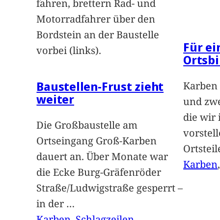
fahren, brettern Rad- und
Motorradfahrer über den
Bordstein an der Baustelle
Für e
vorbei (links).
Ortsbi
Baustellen-Frust zieht
Karben 
weiter
und zwe
die wir
Die Großbaustelle am
vorstel
Ortseingang Groß-Karben
Ortstei
dauert an. Über Monate war
Karben
die Ecke Burg-Gräfenröder
Straße/Ludwigstraße gesperrt –
in der
…
Karben
, 
Schlagzeilen