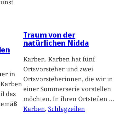
Kunst
Traum von der
natürlichen Nidda
len
Karben. Karben hat fünf
Ortsvorsteher und zwei
ner in
Ortsvorsteherinnen, die wir in
n Karben
einer Sommerserie vorstellen
il das
möchten. In ihren Ortsteilen
…
sgemäß
Karben
, 
Schlagzeilen