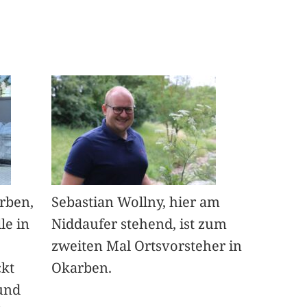
arben,
Sebastian Wollny, hier am
le in
Niddaufer stehend, ist zum
zweiten Mal Ortsvorsteher in
ckt
Okarben.
und