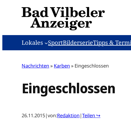
Zum
Inhalt
springen
Lokales
Sport
Bilderserie
Tipps & Term
Nachrichten
»
Karben
»
Eingeschlossen
Eingeschlossen
26.11.2015
|
von:
Redaktion
|
Teilen ↪