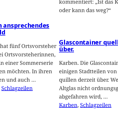
kommentiert: „Ist das 
oder kann das weg?“
in ansprechendes
ld
Glascontainer quel
hat fünf Ortsvorsteher
über.
i Ortsvorsteherinnen,
 in einer Sommerserie
Karben. Die Glascontai
len möchten. In ihren
einigen Stadtteilen vo
len und auch
…
quillen derzeit über. We
, 
Schlagzeilen
Altglas nicht ordnung
abgefahren wird,
…
Karben
, 
Schlagzeilen