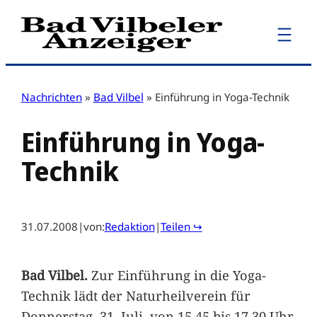
Zum
Inhalt
springen
Nachrichten
»
Bad Vilbel
»
Einführung in Yoga-Technik
Einführung in Yoga-
Technik
31.07.2008
|
von:
Redaktion
|
Teilen ↪
Bad Vilbel.
Zur Einführung in die Yoga-
Technik lädt der Naturheilverein für
Donnerstag, 31. Juli, von 15.45 bis 17.30 Uhr