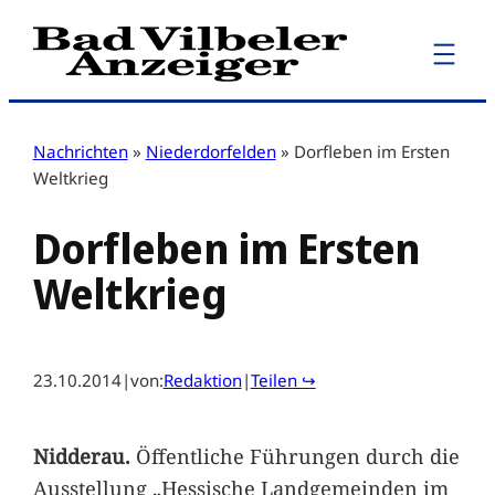
Zum
Inhalt
springen
Nachrichten
»
Niederdorfelden
»
Dorfleben im Ersten
Weltkrieg
Dorfleben im Ersten
Weltkrieg
23.10.2014
|
von:
Redaktion
|
Teilen ↪
Nidderau.
Öffentliche Führungen durch die
Ausstellung „Hessische Landgemeinden im